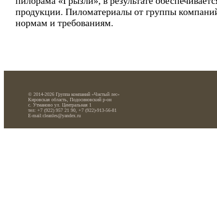
пилорама «Грызли», в результате обеспечиваетс
продукции. Пиломатериалы от группы компани
нормам и требованиям.
© 2014-2026 Группа компаний «Чистый лес»
Кировская область, Подосиновский р-он
с. Утманово ул. Центральная 1
тел: +7 (922) 957 21 90, +7 (922)-913-56-81
E-mail:cleanles@yandex.ru