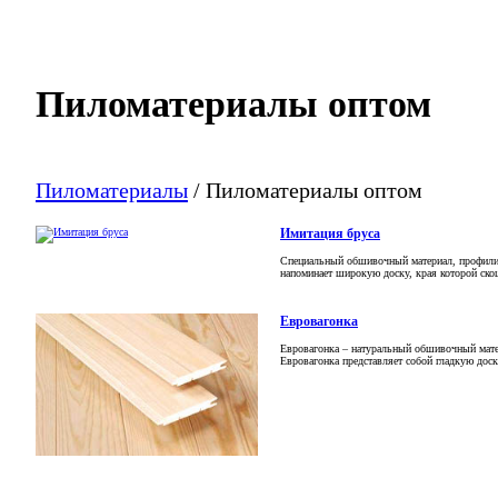
Пиломатериалы оптом
Пиломатериалы
/
Пиломатериалы оптом
Имитация бруса
Специальный обшивочный материал, профилир
напоминает широкую доску, края которой ско
Евровагонка
Евровагонка – натуральный обшивочный матер
Евровагонка представляет собой гладкую доск