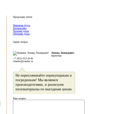
Продукция оптом
Имитация бруса
Евровагонка
Половая доска
Обрезная доска
Задать вопрос
Леонид Леонидович
директор
+7 (922) 913-56-81
cleanles@yandex.ru
Не переплачивайте перекупщикам и
посредникам! Мы являемся
производителями, и реализуем
пиломатериалы по выгодным ценам.
Ваш вопрос