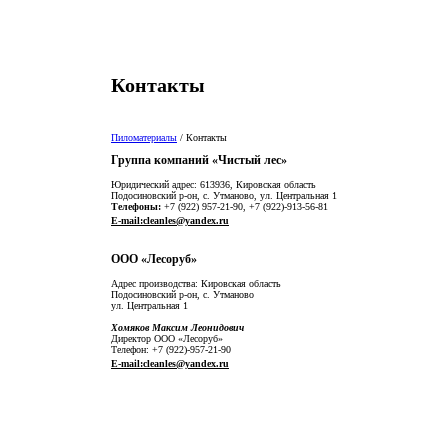
Контакты
Пиломатериалы
/
Контакты
Группа компаний «Чистый лес»
Юридический адрес: 613936, Кировская область
Подосиновский р-он, с. Утманово, ул. Центральная 1
Телефоны:
+7 (922) 957-21-90, +7 (922)-913-56-81
E-mail:cleanles@yandex.ru
ООО «Лесоруб»
Адрес производства: Кировская область
Подосиновский р-он, с. Утманово
ул. Центральная 1
Хомяков Максим Леонидович
Директор ООО «Лесоруб»
Телефон: +7 (922)-957-21-90
E-mail:cleanles@yandex.ru